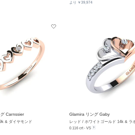
より ￥39,974
 Carnssier
Glamira
リング Gaby
+12
k & ダイヤモンド
0.116 crt - VS