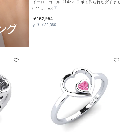
+36
イエローゴールド14k & ラボで作られたダイヤモンド
0.44 crt - VS
￥162,954
より ￥32,369