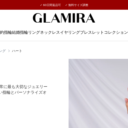
✓ 60日間返品可 ✓ 無料サイズ調整
すべてのご注文に15% →
約指輪
結婚指輪
リング
ネックレス
イヤリング
ブレスレット
コレクション
ング
ハート
常に最も大切なジュエリー
ない指輪とパーソナライズオ