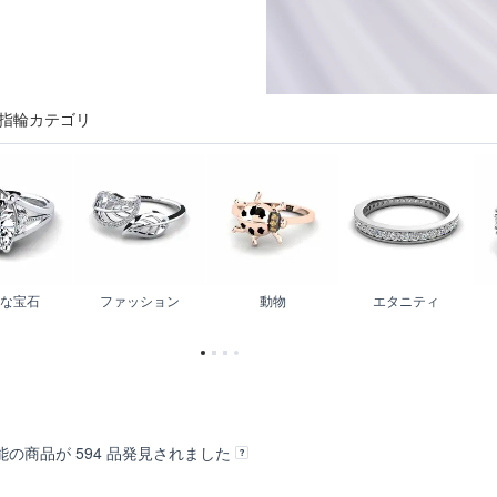
指輪カテゴリ
な宝石
ファッション
動物
エタニティ
能の商品が
594
品発見されました