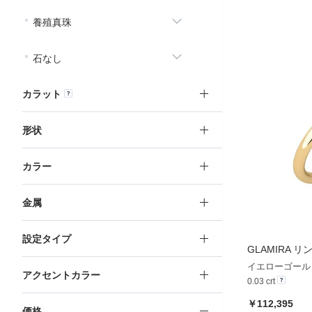
養殖真珠
石なし
カラット
形状
カラー
金属
設定タイプ
GLAMIRA
リング
イエローゴールド
アクセントカラー
0.03 crt
￥112,395
価格