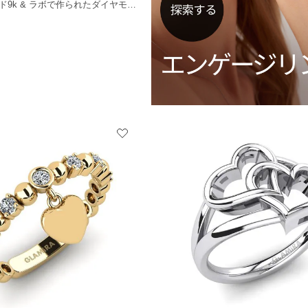
+13
イエローゴールド9k & ラボで作られたダイヤモンド