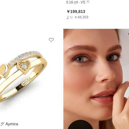
0.16 crt - VS
￥199,813
より ￥48,359
 Aymira