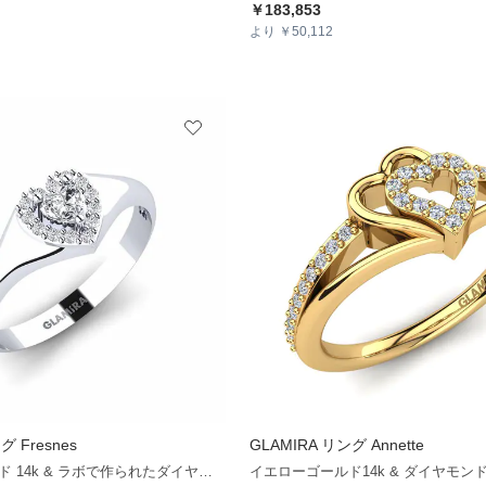
￥183,853
より ￥50,112
 Fresnes
GLAMIRA
リング Annette
+13
ホワイトゴールド 14k & ラボで作られたダイヤモンド
イエローゴールド14k & ダイヤモン