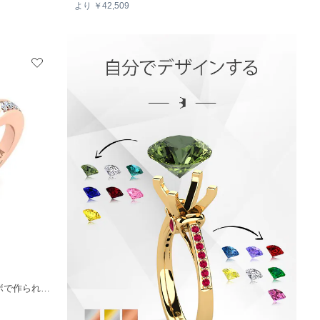
より ￥42,509
+6
レッド / ホワイトゴールド 14k & ラボで作られたダイヤモンド