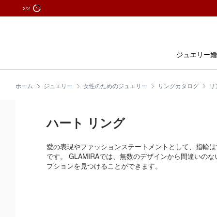
2
/2
コ
ン
テ
ン
ジュエリー
婚
ツ
に
ス
ホーム
ジュエリー
女性のためのジュエリー
リングカタログ
リ
キ
ッ
プ
ハート リング
愛の表現やファッションステートメントとして、指輪は
です。 GLAMIRAでは、無数のデザインから間違いの
プションを見つけることができます。