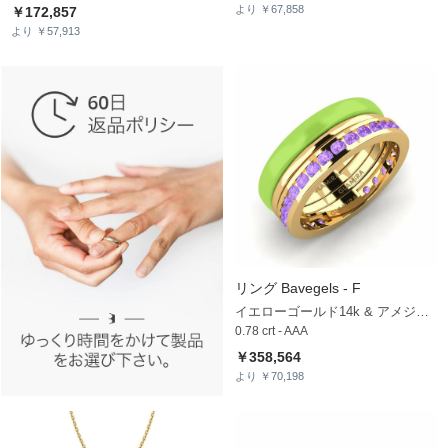
より ￥67,858
￥172,857
より ￥57,913
リング Bavegels - F
イエローゴールド14k & アメジスト
0.78 crt - AAA
￥358,564
より ￥70,198