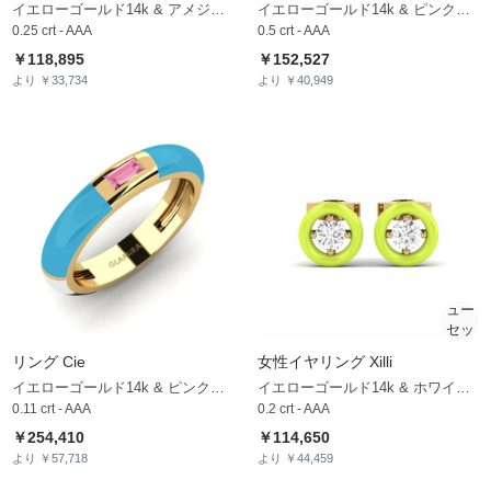
イエローゴールド14k & アメジスト
イエローゴールド14k & ピンクトルマリン
0.25 crt - AAA
0.5 crt - AAA
￥118,895
￥152,527
より ￥33,734
より ￥40,949
リング Cie
女性イヤリング Xilli
イエローゴールド14k & ピンクサファイア
イエローゴールド14k & ホワイトサファイア
0.11 crt - AAA
0.2 crt - AAA
￥254,410
￥114,650
より ￥57,718
より ￥44,459