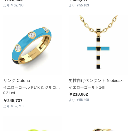
より ￥62,788
より ￥55,183
リング Catena
男性向けペンダント Niebieski
イエローゴールド14k & ジルコニア
イエローゴールド14k
0.21 crt
￥218,862
より ￥58,498
￥245,737
より ￥57,718