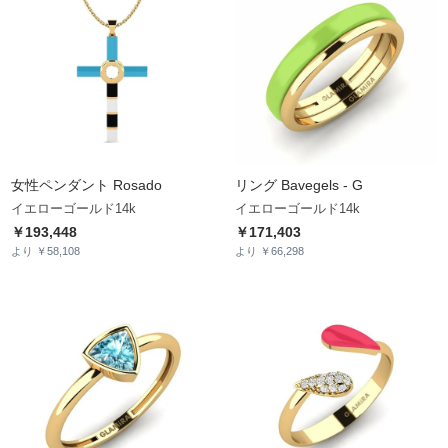
女性ペンダント Rosado
リング Bavegels - G
イエローゴールド14k
イエローゴールド14k
￥193,448
￥171,403
より ￥58,108
より ￥66,298