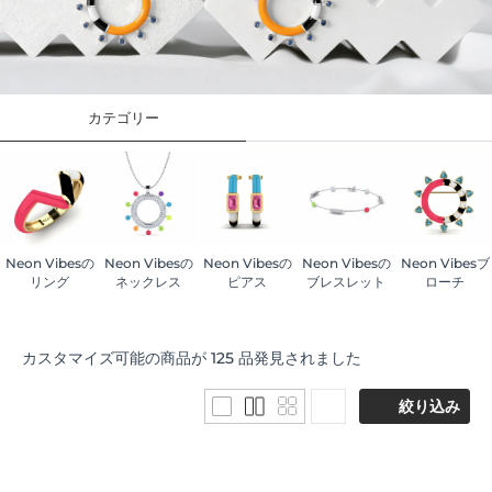
カテゴリー
Neon Vibesの
Neon Vibesの
Neon Vibesの
Neon Vibesの
Neon Vibesブ
リング
ネックレス
ピアス
ブレスレット
ローチ
カスタマイズ可能の商品が
125
品発見されました
絞り込み