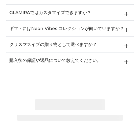
GLAMIRAではカスタマイズできますか？
ギフトにはNeon Vibes コレクションが向いていますか？
クリスマスイブの贈り物として選べますか？
購入後の保証や返品について教えてください。