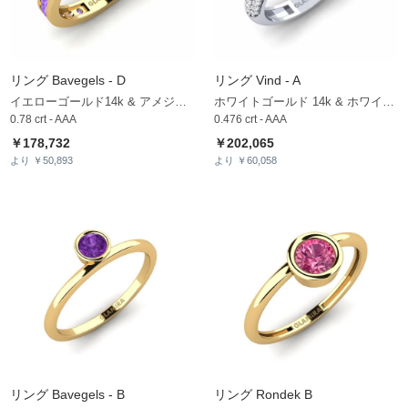
リング Bavegels - D
リング Vind - A
イエローゴールド14k & アメジスト
ホワイトゴールド 14k & ホワイトサファイア
0.78 crt - AAA
0.476 crt - AAA
￥178,732
￥202,065
より ￥50,893
より ￥60,058
リング Bavegels - B
リング Rondek B