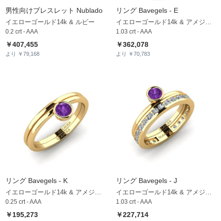
男性向けブレスレット Nublado
リング Bavegels - E
イエローゴールド14k & ルビー
イエローゴールド14k & アメジスト & ジルコニア
0.2 crt - AAA
1.03 crt - AAA
￥407,455
￥362,078
より ￥79,168
より ￥70,783
リング Bavegels - K
リング Bavegels - J
イエローゴールド14k & アメジスト
イエローゴールド14k & アメジスト & ジルコニア
0.25 crt - AAA
1.03 crt - AAA
￥195,273
￥227,714