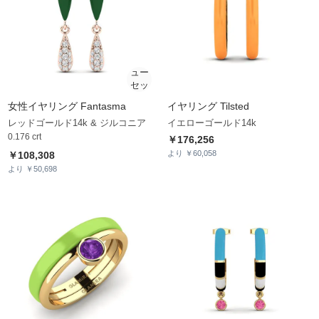
女性イヤリング Fantasma
イヤリング Tilsted
レッドゴールド14k & ジルコニア
イエローゴールド14k
0.176 crt
￥176,256
より ￥60,058
￥108,308
より ￥50,698