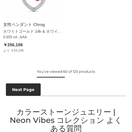
女性ペンダント Chrog
ホワイトゴールド 14k & ホワイトサファイア
0.655 crt - AAA
￥256,108
より ￥64,348
You’ve viewed 60 of 125 products
Next Page
カラーストーンジュエリー |
Neon Vibes コレクション よく
ある質問