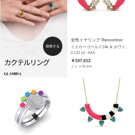
女性イヤリング Rencontrer
イエローゴールド14k & ホワイトサファイア
0.132 crt - AAA
￥107,012
より ￥48,944