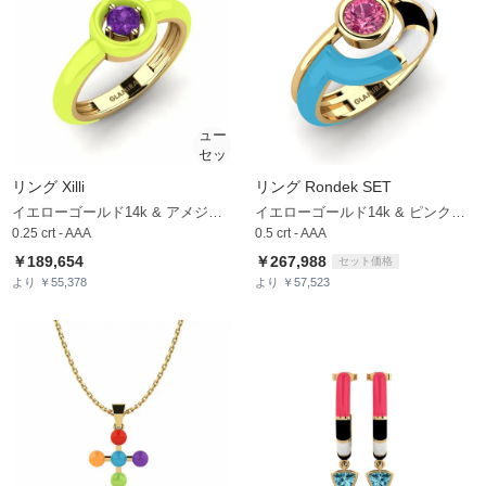
リング Xilli
リング Rondek SET
イエローゴールド14k & アメジスト
イエローゴールド14k & ピンクトルマリン
0.25 crt - AAA
0.5 crt - AAA
￥189,654
￥267,988
セット価格
より ￥55,378
より ￥57,523