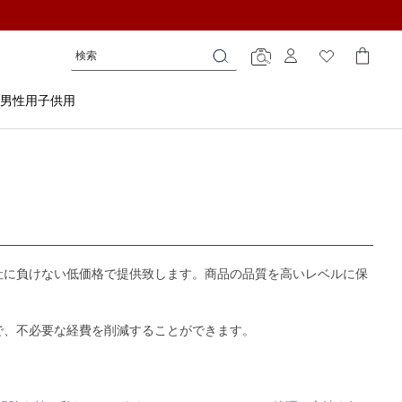
検
検
検
索
索
索
男性用
子供用
他社に負けない低価格で提供致します。商品の品質を高いレベルに保
ので、不必要な経費を削減することができます。