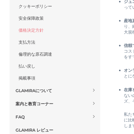
ジュ
クッキーポリシー
って
安全保障政策
産地
り、
価格決定方針
大規
支払方法
信頼
コス
倫理的な原石調達
をす
払い戻し
オン
とに
掲載事項
在庫
GLAMIRAについて
ない
ズ、
案内と教育コーナー
私た
FAQ
に比
しま
GLAMIRA レビュー