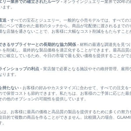
エリー業界での確立されたルーツ -
オンラインジュエリー業界で20年
います。
直送 -
すべての宝石とジュエリー。一般的な小売モデルでは、すべての
紙にペンで書かれた最初のタッチから、商品が宅配便に渡されるまでの
模な店舗を通さないことで、お客様に大幅なコスト削減をもたらすこと
できるサプライヤーとの長期的な協力関係 -
材料の最適な調達先を見つ
トを削減し、最終的な製品価格を適正化することができます。最高品質
でに確立しているため、今日の市場で最も安い価格を提供することがで
ラインショップの利点 -
実店舗で必要となる施設やその維持管理、雇用
なります。
を持たない -
お客様の好みやカスタマイズに合わせて、すべての注文を
ので保管コストも節約できます。私たちは、お客様のご予算に応じた最
その他のオプションの可能性を提供しています。
ちは、お客様に最高の価格と高品質の製品を提供するために多くの努力
較目的で複数の商品を作ることができません。比較購入の場合、GLAM
す。