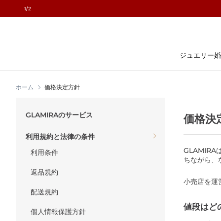
1
/2
コ
ン
テ
ン
ジュエリー
婚
ツ
に
ス
ホーム
価格決定方針
キ
ッ
プ
GLAMIRAのサービス
価格決
利用規約と法律の条件
GLAMI
利用条件
ちながら、
返品規約
小売店を運
配送規約
値段はど
個人情報保護方針