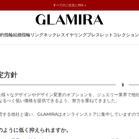
✓ 60日間返品可 ✓ 無料サイズ調整
すべてのご注文に15% →
約指輪
結婚指輪
リング
ネックレス
イヤリング
ブレスレット
コレクション
定方針
RAは様々なデザインやデザイン変更のオプションを、ジュエリー業界で
なるべく低い価格を提供できるよう、努力を重ねてきました。
営する他社と違い、GLAMIRAはオンラインストアに集中しています
のように低く抑えられますか。