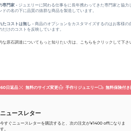
の専門家 -
ジュエリーに関わる仕事をに長年携わってきた専門家と協力
ンドの名の下に品質の抜群な商品を製造しています。
れたコストは無し -
商品のオプションをカスタマイズするのはお客様の
のだけのコストを反映しています。
的な原石調達についてもっと知りたい方は、
こちら
をクリックして下さ
60日返品
無料のサイズ変更
手作りジュエリー
無料保険付き
ニュースレター
今すぐニュースレターを購読すると、次の注文が
¥1400
offになりま
す。